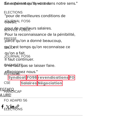
En espérant qu'ils vont dans notre sens."
Dates Formations Syndicales
ELECTIONS
"pour de meilleures conditions de 
JOURNAL FO56
travail, 
pour de meilleurs salaires.
SERVICE PUBLIC
Pour la reconnaissance de la pénibilité, 
PRESSE
parce qu'on a donné beaucoup,
qu'il est temps qu'on reconnaisse ce 
SNUDI
qu'on a fait. 
JOURNAL FO56
Il faut continuer.
CAGNOTTE
Il ne faut pas se laisser faire. 
✊Rejoignez nous."
REFORME
Syndicat
FO56
revendications
FO
CSE
Salaires
Négociation
FGTAFO
HANDICAP
A LIRE!
FO ADAPEI 56
ELECTIONS