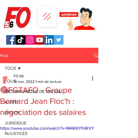
Post
TOUS
FO 56
TOUS
10 nov. 2022
1 min de lecture
🔴FGTAFO - Groupe
🔴COMMUNIQUE DE PRESSE
Bernard Jean Floc'h :
A LIRE!
négociation des salaires
DROITS
JURIDIQUE
https://www.youtube.com/watch?v=lM4K6YPdRVY
INJUSTICES