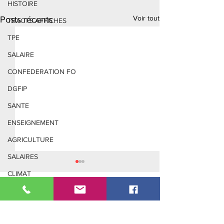
HISTOIRE
Voir tout
Posts récents
TRACTS AFFICHES
TPE
SALAIRE
CONFEDERATION FO
DGFIP
SANTE
ENSEIGNEMENT
AGRICULTURE
SALAIRES
CLIMAT
Adresse :
CHÔMAGE
3 Boulevard Cosmao Dumanoir
METALLURGIE
56100 Lorient