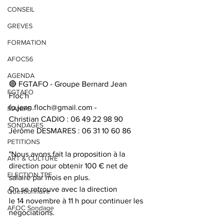
CONSEIL
GREVES
FORMATION
AFOC56
AGENDA
🔴 FGTAFO - Groupe Bernard Jean 
FGTAFO
Floc'h
fo.jean.floch@gmail.com - 
MANIFS
Christian CADIO : 06 49 22 98 90 
SONDAGES
Jérôme DESMARES : 06 31 10 60 86
PETITIONS
"Nous avons fait la proposition à la 
ART & CULTURE
direction pour obtenir 100 € net de 
ELECTION TPE
salaire par mois en plus.
On se retrouve avec la direction
Questionnaire
le 14 novembre à 11 h pour continuer les 
AFOC Sondage
négociations.