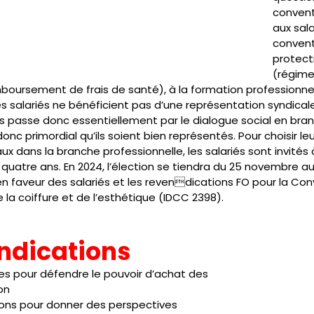
conventi
aux sal
conventi
protect
(régime
oursement de frais de santé), à la formation professionnell
es salariés ne bénéficient pas d’une représentation syndicale
ts passe donc essentiellement par le dialogue social en bra
 donc primordial qu’ils soient bien représentés. Pour choisir leu
x dans la branche professionnelle, les salariés sont invités à
s quatre ans. En 2024, l’élection se tiendra du 25 novembre 
en faveur des salariés et les revendications FO pour la Con
e la coiffure et de l’esthétique (IDCC 2398).
ndications 
es pour défendre le pouvoir d’achat des 
on 
ations pour donner des perspectives 