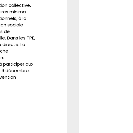
on collective, 
aires minima 
onnels, à la 
ion sociale 
s de 
e. Dans les TPE, 
 directe. La 
nche 
rs 
 participer aux 
au 9 décembre. 
vention 