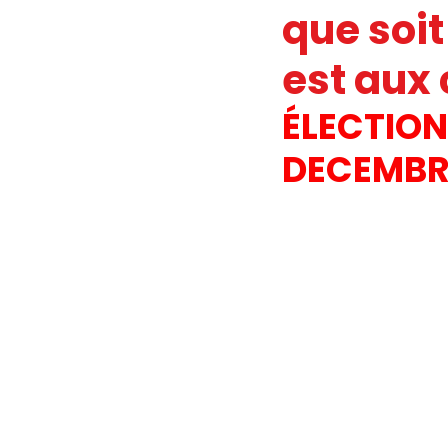
que soit 
JOURNAL FO56
SERVICE PUBL
est aux 
ÉLECTION
HANDICAP
FO ADAPEI 56
DECEMBR