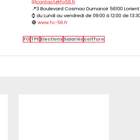
📧
contact@fo56.fr
📍3 Boulevard Cosmao Dumanoir 56100 Lorient
⌚ du Lundi au vendredi de 09:00 à 12:00 de 13:30
🔴 
www.fo-56.fr
FO
TPE
Elections
Salariés
coiffure