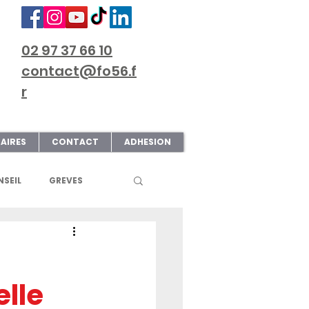
02 97 37 66 10
contact@fo56.f
r
AIRES
CONTACT
ADHESION
SEIL
GREVES
S
ART & CULTURE
elle
ECTIONS