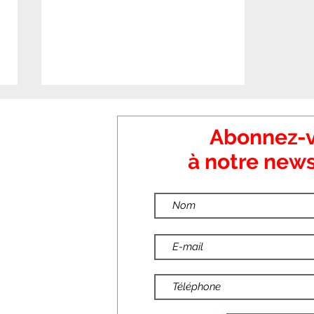
:
Abonnez-
o Dumanoir
à notre news
nt
:
ndredi
📢📢AFFICHE &
:00
COMMUNIQUÉ FO –
:30
FONCTION PUBLIQUE :
TOUTES ET TOUS EN
10
GRÈVE LE 29 SEPTEMBRE !