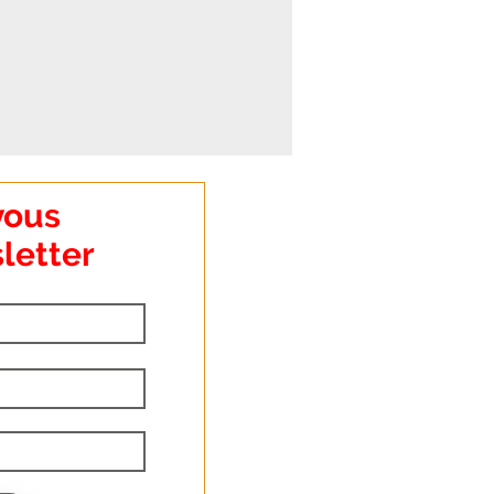
vous
letter