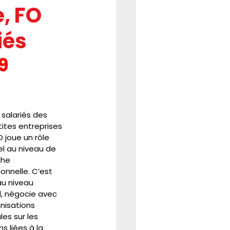
e, FO
REFORME
CSE
iés
9 
 salariés des 
ites entreprises 
O joue un rôle 
el au niveau de 
che 
onnelle. C’est 
au niveau 
l, négocie avec 
nisations 
es sur les 
s liées à la 