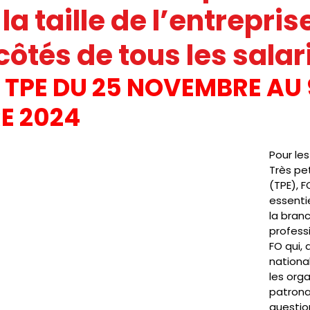
la taille de l’entrepris
IC
PRESSE
SNUDI
JOURNAL FO56
CAGNOTTE
côtés de tous les salar
 TPE DU 25 NOVEMBRE AU 
E 2024
Pour les
Très pet
(TPE), F
essenti
la bran
professi
FO qui, 
nationa
les orga
patronal
question