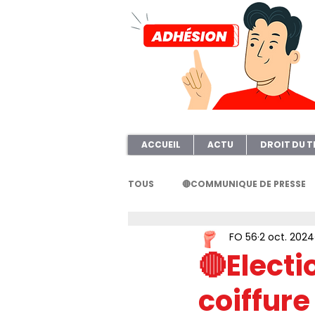
ACCUEIL
ACTU
DROIT DU T
TOUS
🔴COMMUNIQUE DE PRESSE
FO 56
2 oct. 2024
FORMATION
AFOC56
A
🔴Electi
coiffure
ELECTION TPE
Questionnair