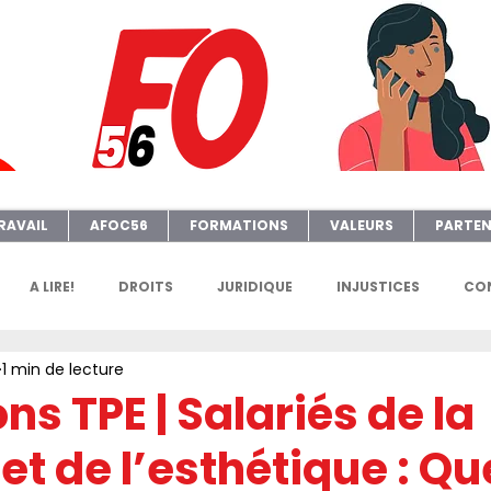
RAVAIL
AFOC56
FORMATIONS
VALEURS
PARTEN
A LIRE!
DROITS
JURIDIQUE
INJUSTICES
CON
1 min de lecture
GENDA
FGTAFO
MANIFS
SONDAGES
PETITION
ons TPE | Salariés de la
 et de l’esthétique : Qu
e
AFOC Sondage
Dates Formations Syndicales
EL