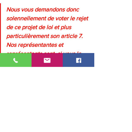
Nous vous demandons donc 
solennellement de voter le rejet 
de ce projet de loi et plus 
particulièrement son article 7. 
Nos représentantes et 
représentants sont, si vous le 
pensez utile, disponibles pour 
vous rencontrer et vous 
exposer nos positions 
argumentées et vous 
convaincre.
Veuillez agréer, Madame, Monsieur, 
nos salutations démocratiques.
L’intersyndicale.