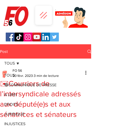
Post
TOUS
FO 56
TOUS
20 févr. 2023
3 min de lecture
✉️Courriers de
🔴COMMUNIQUE DE PRESSE
l’intersyndicale adressés
A LIRE!
aux député(e)s et aux
DROITS
sénatrices et sénateurs
JURIDIQUE
INJUSTICES