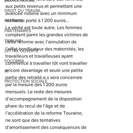
MEDICO-SOCIAL
aux petits revenus et permettant une 
DROIT DU TRAVAIL
avancée notoire avec un minimum 
vieillesse porté à 1 200 euros...
RETRAITE
La vérité est toute autre. Les femmes 
PARTENAIRES
comptent parmi les grandes victimes de 
TRIBUNE
cette réforme avec l’annulation de 
l’effet bonificateur des maternités, les 
LETTRE OUVERTE
travailleurs et travailleuses ayant 
FOCOM56
commencé à travailler tôt vont travailler 
encore davantage et seule une petite 
IA
partie des retraité.e.s sera concernée 
PROTECTION SOCIALE
par la mesure des 1 200 euros 
mensuels. Le reste des mesures 
d’accompagnement de la disposition 
phare du recul de l’âge et de 
l’accélération de la reforme Touraine, 
ne sont que des tentatives 
d’amortissement des conséquences de 