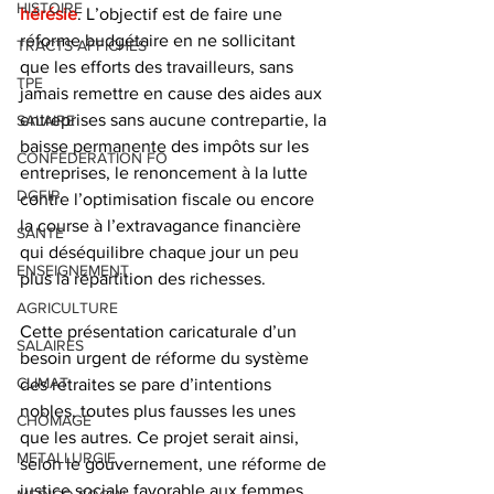
HISTOIRE
hérésie
. L’objectif est de faire une 
réforme budgétaire en ne sollicitant 
TRACTS AFFICHES
que les efforts des travailleurs, sans 
TPE
jamais remettre en cause des aides aux 
entreprises sans aucune contrepartie, la 
SALAIRE
baisse permanente des impôts sur les 
CONFEDERATION FO
entreprises, le renoncement à la lutte 
DGFIP
contre l’optimisation fiscale ou encore 
la course à l’extravagance financière 
SANTE
qui déséquilibre chaque jour un peu 
ENSEIGNEMENT
plus la répartition des richesses.
AGRICULTURE
Cette présentation caricaturale d’un 
SALAIRES
besoin urgent de réforme du système 
CLIMAT
des retraites se pare d’intentions 
nobles, toutes plus fausses les unes 
CHÔMAGE
que les autres. Ce projet serait ainsi, 
METALLURGIE
selon le gouvernement, une réforme de 
justice sociale favorable aux femmes, 