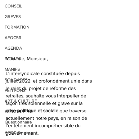
CONSEIL
GREVES
FORMATION
AFOC56
AGENDA
Madame, Monsieur, 
FGTAFO
MANIFS
L’intersyndicale constituée depuis 
SONDAGES
juillet 2022, et profondément unie dans 
le rejet du projet de réforme des 
PETITIONS
retraites, souhaite vous interpeller de 
ART & CULTURE
façon très solennelle et grave sur la 
crise politique et sociale 
que traverse 
ELECTION TPE
actuellement notre pays, en raison de 
Questionnaire
l’entêtement incompréhensible du 
AFOC Sondage
gouvernement.