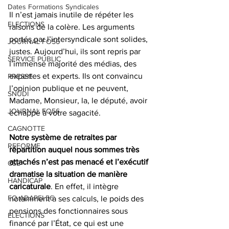
Dates Formations Syndicales
Il n’est jamais inutile de répéter les 
ELECTIONS
raisons de la colère. Les arguments 
portés par l’intersyndicale sont solides, 
JOURNAL FO56
justes. Aujourd’hui, ils sont repris par 
SERVICE PUBLIC
l’immense majorité des médias, des 
expertes et experts. Ils ont convaincu 
PRESSE
l’opinion publique et ne peuvent, 
SNUDI
Madame, Monsieur, la, le député, avoir 
JOURNAL FO56
échappé à votre sagacité.
CAGNOTTE
Notre système de retraites par 
REFORME
répartition auquel nous sommes très 
attachés n’est pas menacé et l’exécutif 
CSE
dramatise la situation de manière 
HANDICAP
caricaturale
. En effet, il intègre 
FO ADAPEI 56
notamment à ses calculs, le poids des 
pensions des fonctionnaires sous 
ELECTIONS
financé par l’État, ce qui est une 