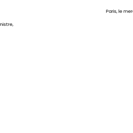
Paris, le me
IC
PRESSE
SNUDI
JOURNAL FO56
CAGNOTTE
nistre,