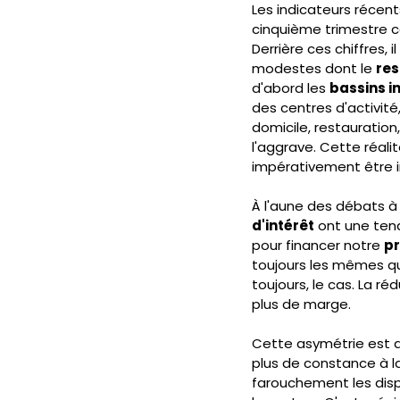
Les indicateurs récent
cinquième trimestre c
Derrière ces chiffres, i
modestes dont le 
res
d'abord les 
bassins in
des centres d'activité,
domicile, restauration,
l'aggrave. Cette réali
impérativement être i
À l'aune des débats à v
d'intérêt
 ont une tend
pour financer notre 
pr
toujours les mêmes qui
toujours, le cas. La ré
plus de marge.
Cette asymétrie est d'
plus de constance à l
farouchement les dispos