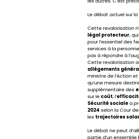
les autres. C'est préc
Le débat actuel sur la 
Cette revalorisation n
légal protecteur
, qu
pour l’essentiel des f
services à la personne
pas à répondre à l’au
Cette revalorisation a
allègements générau
ministre de l’Action e
qu’une mesure destiné
supplémentaire des 
e
sur le 
coût
, l’
efficacit
Sécurité sociale
 a p
2024
 selon la Cour de
les 
trajectoires sala
Le débat ne peut d’aill
partie d’un ensemble 