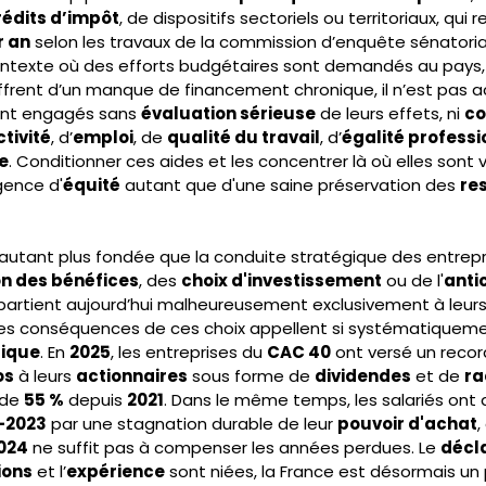
rédits d’impôt
, de dispositifs sectoriels ou territoriaux, qui 
r an
 selon les travaux de la commission d’enquête sénatoria
 contexte où des efforts budgétaires sont demandés au pays,
ffrent d’un manque de financement chronique, il n’est pas 
ent engagés sans 
évaluation sérieuse
 de leurs effets, ni 
co
ctivité
, d’
emploi
, de 
qualité du travail
, d’
égalité professi
e
. Conditionner ces aides et les concentrer là où elles sont
igence d'
équité
 autant que d'une saine préservation des 
re
utant plus fondée que la conduite stratégique des entrepris
on des bénéfices
, des 
choix d'investissement
 ou de l'
anti
partient aujourd’hui malheureusement exclusivement à leurs d
 les conséquences de ces choix appellent si systématiquemen
lique
. En 
2025
, les entreprises du 
CAC 40
 ont versé un recor
os
 à leurs 
actionnaires
 sous forme de 
dividendes
 et de 
ra
de 
55 %
 depuis 
2021
. Dans le même temps, les salariés ont 
-2023
 par une stagnation durable de leur 
pouvoir d'achat
,
024
 ne suffit pas à compenser les années perdues. Le 
décl
ions
 et l’
expérience
 sont niées, la France est désormais un