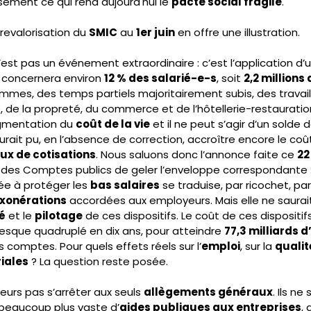
isément ce qui rend aujourd'hui le 
pacte social fragile
.
revalorisation du 
SMIC
 au 
1er juin
 en offre une illustration.
’est pas un événement extraordinaire : c’est l’application d’u
i concernera environ 
12 % des salarié-e-s
, soit 
2,2 millions
emmes, des temps partiels majoritairement subis, des travail
, de la propreté, du commerce et de l’hôtellerie-restauration. 
gmentation du 
coût de la vie
 et il ne peut s’agir d’un solde
urait pu, en l’absence de correction, accroître encore le coû
x de cotisations
. Nous saluons donc l’annonce faite ce 
22
t des Comptes publics de geler l’enveloppe correspondante : 
e à protéger les 
bas salaires
 se traduise, par ricochet, pa
xonérations
 accordées aux employeurs. Mais elle ne saurait
é
 et le 
pilotage
 de ces dispositifs. Le coût de ces dispositifs
resque quadruplé en dix ans, pour atteindre 
77,3 milliards 
s comptes. Pour quels effets réels sur l’
emploi
, sur la 
qualit
riales
 ? La question reste posée.
eurs pas s’arrêter aux seuls 
allègements généraux
. Ils ne
beaucoup plus vaste d’
aides publiques aux entreprises
, 