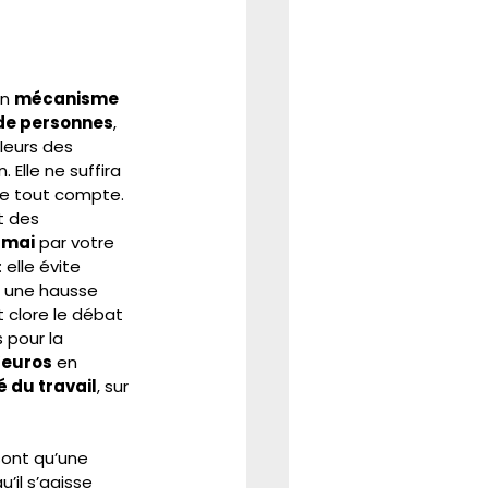
n 
mécanisme 
 de personnes
, 
leurs des 
Elle ne suffira 
 de tout compte. 
t des 
 mai
 par votre 
elle évite 
r une hausse 
 clore le débat 
 pour la 
d’euros
 en 
é du travail
, sur 
 sont qu’une 
qu’il s’agisse 