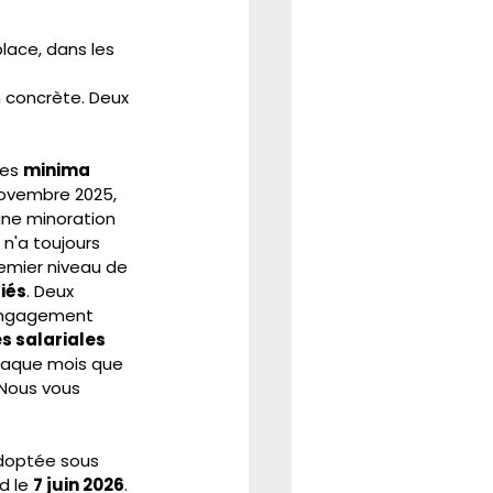
place, dans les 
n concrète. Deux 
es 
minima 
novembre 2025, 
'une minoration 
 n'a toujours 
emier niveau de 
riés
. Deux 
'engagement 
es salariales 
 chaque mois que 
 Nous vous 
doptée sous 
d le 
7 juin 2026
. 