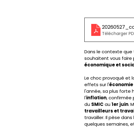
20260527_cou
Télécharger PD
Dans le contexte que 
souhaitent vous faire 
économique et soci
Le choc provoqué et l
effets sur l'
économie 
l'année, sa plus forte
l'
inflation
, confirmée p
du 
SMIC
 au 
1er juin
. 
travailleurs et trava
travailler. Il pèse dans 
quelques semaines, et