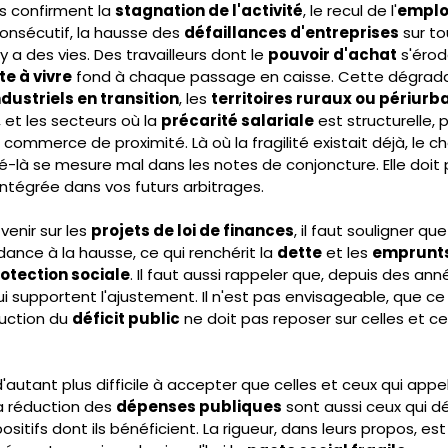
s confirment la 
stagnation de l'activité
, le recul de l'
emploi
onsécutif, la hausse des 
défaillances d'entreprises
 sur to
l y a des vies. Des travailleurs dont le 
pouvoir d'achat
 s'érod
te à vivre
 fond à chaque passage en caisse. Cette dégrada
dustriels en transition
, les 
territoires ruraux ou périurb
 et les secteurs où la 
précarité salariale
 est structurelle, 
 commerce de proximité. Là où la fragilité existait déjà, le c
té-là se mesure mal dans les notes de conjoncture. Elle doit
ntégrée dans vos futurs arbitrages.
enir sur les 
projets de loi de finances
, il faut souligner que
ance à la hausse, ce qui renchérit la 
dette
 et les 
emprunt
otection sociale
. Il faut aussi rappeler que, depuis des ann
 supportent l'ajustement. Il n'est pas envisageable, que ce 
duction du 
déficit public
 ne doit pas reposer sur celles et ce
autant plus difficile à accepter que celles et ceux qui appel
a réduction des 
dépenses publiques
 sont aussi ceux qui d
itifs dont ils bénéficient. La rigueur, dans leurs propos, est