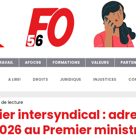
RAVAIL
AFOC56
FORMATIONS
VALEURS
PARTEN
A LIRE!
DROITS
JURIDIQUE
INJUSTICES
CON
 de lecture
GENDA
FGTAFO
MANIFS
SONDAGES
PETITION
er intersyndical : adr
2026 au Premier minist
e
AFOC Sondage
Dates Formations Syndicales
EL