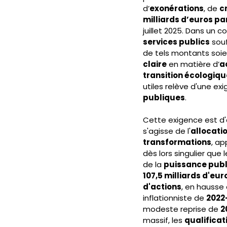
d’
exonérations
, de 
c
milliards d’euros pa
juillet 2025. Dans un
services publics
 sou
de tels montants soi
claire
 en matière d’
a
transition écologiqu
utiles relève d'une ex
publiques
.
Cette exigence est d'a
s'agisse de l'
allocati
transformations
, ap
dès lors singulier que
de la 
puissance pub
107,5 milliards d'eur
d'actions
, en hausse 
inflationniste de 
2022
modeste reprise de 
2
massif, les 
qualificat