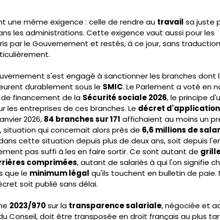
t une même exigence : celle de rendre au 
travail
 sa juste 
s les administrations. Cette exigence vaut aussi pour les 
pris par le Gouvernement et restés, à ce jour, sans traductio
rticulièrement.
ouvernement s'est engagé à sanctionner les branches dont l
urent durablement sous le 
SMIC
. Le Parlement a voté en 
loi de financement de la 
Sécurité sociale 2026
, le principe d
ur les entreprises de ces branches. Le 
décret d'application
anvier 2026, 
84 branches sur 171
 affichaient au moins un pr
, situation qui concernait alors près de 
6,6 millions de sala
ns cette situation depuis plus de deux ans, soit depuis l
tement pas suffi à les en faire sortir. Ce sont autant de 
grill
rrières comprimées
, autant de salariés à qui l'on signifie
s que le 
minimum légal
 qu'ils touchent en bulletin de paie.
et soit publié sans délai.
ne 
2023/970
 sur la 
transparence salariale
, négociée et a
u Conseil, doit être transposée en droit français au plus tar