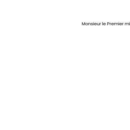
JOURNAL FO56
SERVICE PUBL
Monsieur le Premier mi
HANDICAP
FO ADAPEI 56