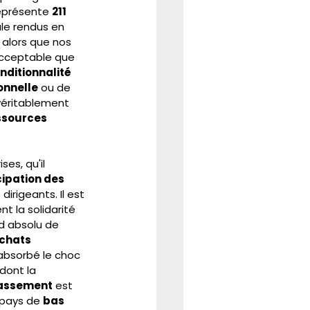
représente 
211 
le rendus en 
 alors que nos 
acceptable que 
nditionnalité 
onnelle
 ou de 
 véritablement 
ssources 
es, qu'il 
cipation des 
irigeants. Il est 
t la solidarité 
d absolu de 
chats 
absorbé le choc 
 dont la 
assement
 est 
 pays de 
bas 