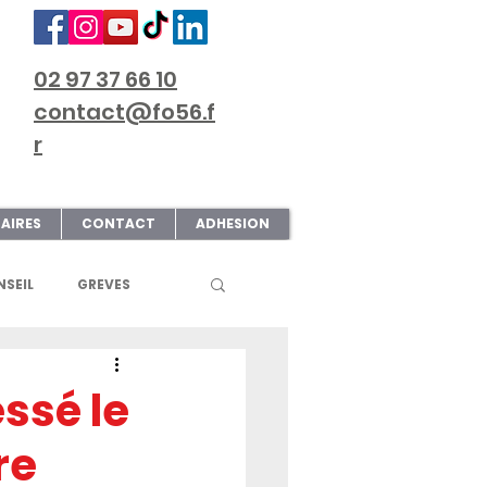
02 97 37 66 10
contact@fo56.f
r
AIRES
CONTACT
ADHESION
SEIL
GREVES
S
ART & CULTURE
essé le
re
ECTIONS