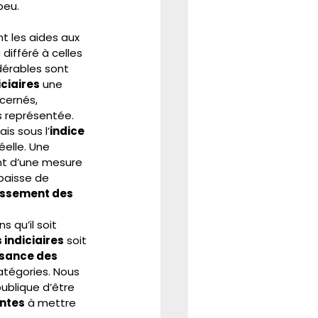
peu.
 les aides aux 
différé à celles 
érables sont 
iciaires
 une 
cernés, 
s représentée. 
is sous l’
indice 
éelle. Une 
ant d’une mesure 
baisse de 
ssement des 
 
qu’il soit 
 indiciaires
 soit 
sance des 
atégories. Nous 
ublique d’être 
ntes
 à mettre 