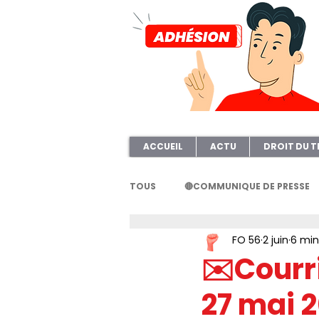
ACCUEIL
ACTU
DROIT DU T
TOUS
🔴COMMUNIQUE DE PRESSE
FO 56
2 juin
6 min
FORMATION
AFOC56
A
✉️Courri
27 mai 
ELECTION TPE
Questionnair