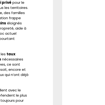
 privé
 pour le 
us les territoires. 
e, des familles 
tion frappe 
ains
 éloignés 
propreté, aide à 
hoc actuel 
 pourtant 
 les 
taux 
s
 nécessaires 
ées, ce sont 
soit, encore et 
ux qui n’ont déjà 
lent avec le 
éfendent le plus 
 toujours pour 