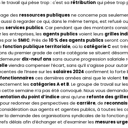
 le travail qui pèse trop : c'est sa 
rétribution
 qui pèse trop 
sage des 
ressources publiques
 ne concerne pas seulement
ge aussi à regarder ce qui, dans le même temps, est refusé ou 
es 
services publics
. Car pendant que des montants consid
les entreprises, les 
agents publics
 voient leurs 
grilles ind
s par le 
SMIC
. Près de 
10 % des agents publics
 seront con
a 
fonction publique territoriale
, où la 
catégorie C
 est trè
lons du premier grade de cette catégorie se situent désorma
 demeurer 
dix-neuf ans
 sans aucune progression salariale r
elle
 viendra compenser l’écart, sans qu’il s’agisse pour aut
écentes de l’Insee sur les 
salaires 2024
 confirment la forte 
 fonctionnaires
 ces dernières années ainsi que le violent 
ta
irectement les 
catégories A et B
. Le groupe de travail sur les
u cette semaine n’a pas été convoqué. Nous vous demandons 
ntation du point d’indice
 ainsi qu’une 
refonte des grilles
our redonner des perspectives de 
carrière
, de 
reconnais
 considération aux agents et agentes publics, à toutes les c
ier la demande des organisations syndicales de la fonction p
refs délais afin d’échanger et d’examiner les 
mesures urge