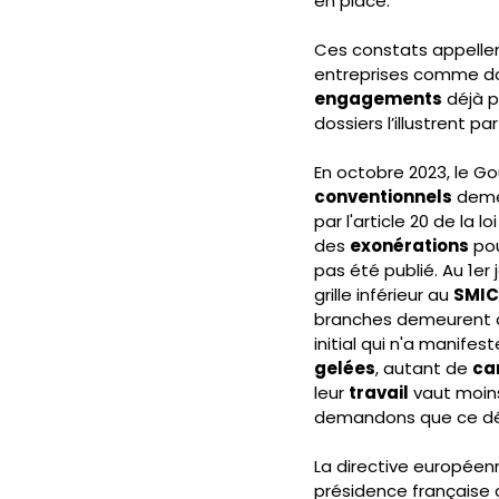
en place.
Ces constats appellen
entreprises comme dan
engagements
 déjà 
dossiers l’illustrent pa
En octobre 2023, le G
conventionnels
 deme
par l'article 20 de la 
des 
exonérations
 po
pas été publié. Au 1er j
grille inférieur au 
SMIC
branches demeurent da
initial qui n'a manifes
gelées
, autant de 
ca
leur 
travail
 vaut moin
demandons que ce décr
La directive européen
présidence française d