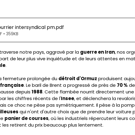
rrier intersyndical pm
.pdf
F • 359KB
traverse notre pays, aggravé par la 
guerre en Iran
, nos org
part de leur plus vive inquiétude et de leurs attentes en mat
ale
.
a fermeture prolongée du 
détroit d'Ormuz
 produisent aujou
française
. Le baril de Brent a progressé de près de 
70 %
 de
 hausse depuis 
1988
. Cette flambée nourrit directement un
ar les chiffres récents de l'
Insee
, et déclenchera la revalori
Mais ce choc ne pèse pas symétriquement. Il pèse à la pompe
illeuses
 qui n'ont d'autre choix que de prendre leur voiture p
le 
panier de courses
, où les industriels répercutent leurs co
 les retirent du prix beaucoup plus lentement.