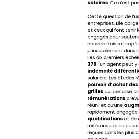
salaires
. Ce n'est pas
Cette question de l’u
entreprises. Elle obli
et ceux qui font tenir l
engagés pour soutenir 
nouvelle fois rattrapée
principalement dans l
Les dix premiers éche
379
 : un agent peut y
indemnité différenti
salariale. Les études r
pouvoir d’achat des
grilles
 qui pénalise d
rémunérations
 prév
réuni, et qu’une 
augme
rapidement engagée p
qualifications
 et de
réitérons par ce courr
reçues dans les plus b