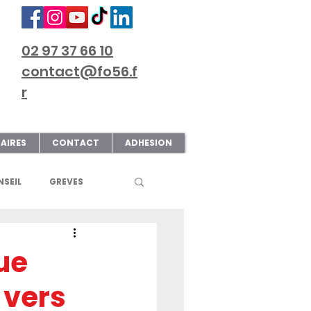
02 97 37 66 10
contact@fo56.f
r
AIRES
CONTACT
ADHESION
SEIL
GREVES
S
ART & CULTURE
ue
 vers
ECTIONS