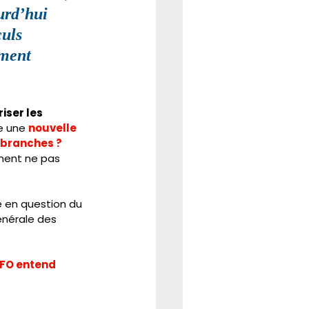
urd’hui 
uls 
ement 
iser les 
 une 
nouvelle 
 branches ?
mment ne pas 
e en question du 
énérale des 
FO entend 