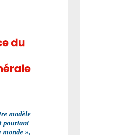
REFORME
CSE
e du 
nérale 
tre modèle 
t pourtant 
e monde », 