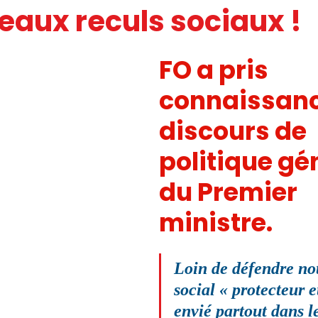
eaux reculs sociaux !
IC
PRESSE
SNUDI
JOURNAL FO56
CAGNOTTE
FO a pris 
connaissanc
discours de 
politique gé
du Premier 
ministre. 
Loin de défendre no
social « protecteur e
envié partout dans l