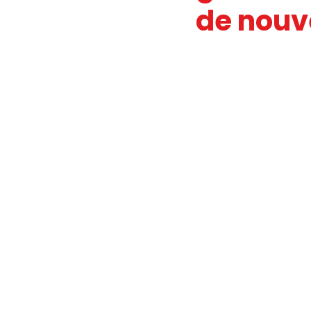
de nouv
JOURNAL FO56
SERVICE PUBL
HANDICAP
FO ADAPEI 56