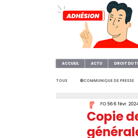
ACCUEIL
ACTU
DROIT DU T
TOUS
🔴COMMUNIQUE DE PRESSE
FO 56
6 févr. 202
FORMATION
AFOC56
A
Copie de
générale
ELECTION TPE
Questionnair