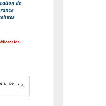
cation de 
urance 
eintes 
liorer les 
vers_de_nouveaux_reculs_sociaux
.