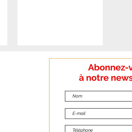
:
Abonnez-
o Dumanoir
à notre news
nt
:
ndredi
🔴Communiqué de
:00
presse : Urgence
:30
incendie dans le monde
du travail