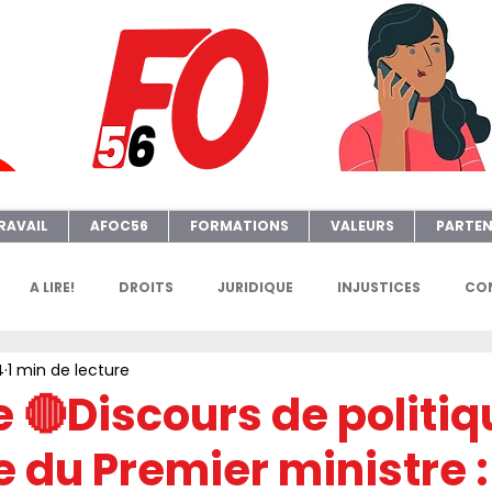
RAVAIL
AFOC56
FORMATIONS
VALEURS
PARTEN
A LIRE!
DROITS
JURIDIQUE
INJUSTICES
CON
4
1 min de lecture
GENDA
FGTAFO
MANIFS
SONDAGES
PETITION
 🔴Discours de politiq
 du Premier ministre :
e
AFOC Sondage
Dates Formations Syndicales
EL