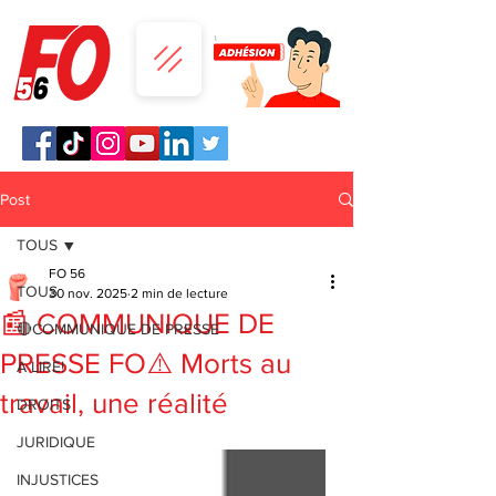
Post
TOUS
FO 56
TOUS
30 nov. 2025
2 min de lecture
📰 COMMUNIQUE DE
🔴COMMUNIQUE DE PRESSE
PRESSE FO⚠️ Morts au
A LIRE!
travail, une réalité
DROITS
JURIDIQUE
INJUSTICES