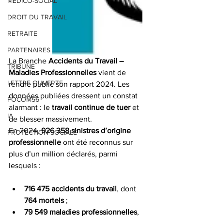
MEDICO-SOCIAL
DROIT DU TRAVAIL
RETRAITE
PARTENAIRES
La Branche 
Accidents du Travail – 
TRIBUNE
Maladies Professionnelles
 vient de 
LETTRE OUVERTE
rendre public son rapport 2024. Les 
données publiées dressent un constat 
FOCOM56
alarmant : le 
travail continue de tuer
 et 
IA
de blesser massivement.
En 2024, 
926 358 sinistres d’origine 
PROTECTION SOCIALE
professionnelle
 ont été reconnus sur 
plus d’un million déclarés, parmi 
lesquels :
716 475 accidents du travail
, dont 
764 mortels
 ;
79 549 maladies professionnelles
, 