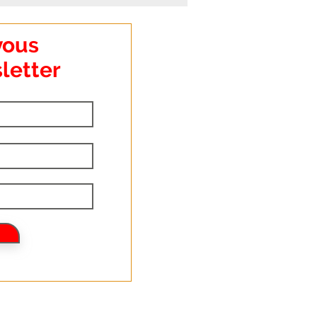
vous
letter