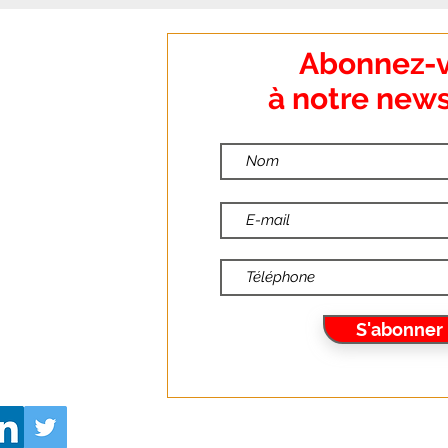
:
Abonnez-
o Dumanoir
à notre news
nt
:
ndredi
🔎INFO MILITANTE : En
:00
2025, le récap des
:30
dossiers toujours
brûlants .
10
S'abonner
6.fr