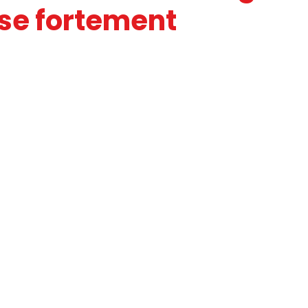
se fortement
IC
PRESSE
SNUDI
JOURNAL FO56
CAGNOTTE