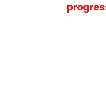
progres
JOURNAL FO56
SERVICE PUBL
HANDICAP
FO ADAPEI 56