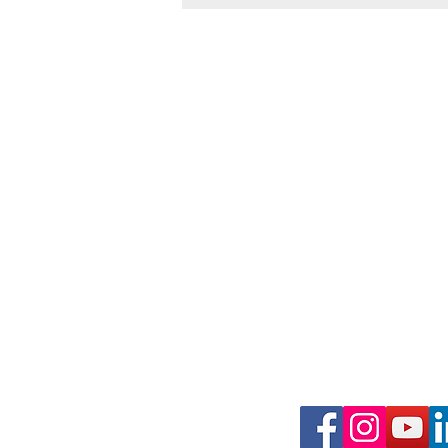
Adresse 
3 Boulevard Cosma
56100 Lorie
Horaires 
du Lundi au ve
🔴COMMUNIQUE DE
de 09:00 à 12
PRESSE Circulaire
de 13:30 à 17
Retailleau : FO défend les
droits fondamentaux
02 97 37 66 
des travailleurs
contact@fo5