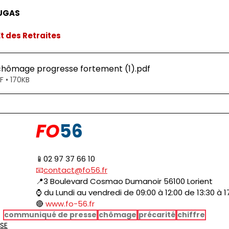
AUGAS
Et des Retraites
 chômage progresse fortement (1)
.pdf
F • 170KB
FO
56
📱02 97 37 66 10
📧
contact@fo56.fr
📍3 Boulevard Cosmao Dumanoir 56100 Lorient
⌚ du Lundi au vendredi de 09:00 à 12:00 de 13:30 à 1
🔴 
www.fo-56.fr
communiqué de presse
chômage
précarité
chiffre
SE