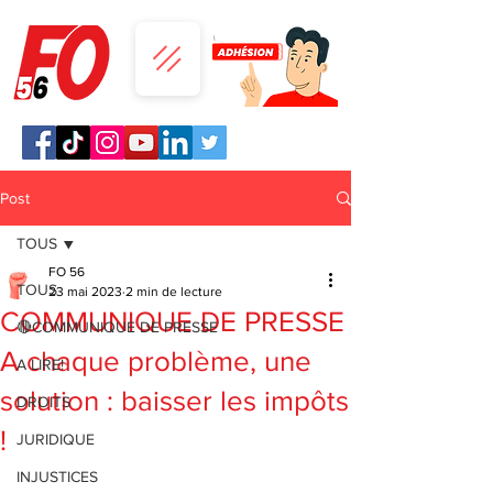
Post
TOUS
FO 56
TOUS
23 mai 2023
2 min de lecture
COMMUNIQUE DE PRESSE
🔴COMMUNIQUE DE PRESSE
A chaque problème, une
A LIRE!
solution : baisser les impôts
DROITS
!
JURIDIQUE
INJUSTICES