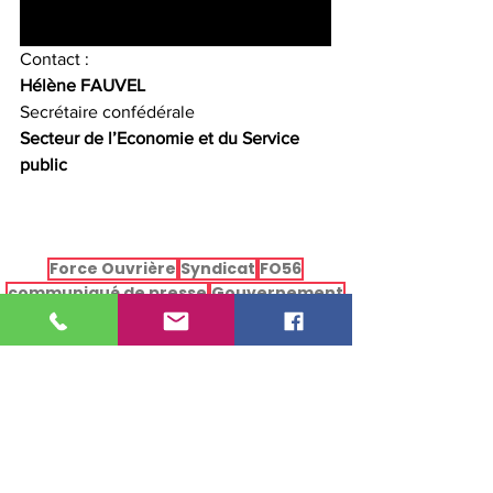
Contact :
Hélène FAUVEL
Secrétaire confédérale
Secteur de l’Economie et du Service 
public
Force Ouvrière
Syndicat
FO56
communiqué de presse
Gouvernement
Impôt
Impot
🔴COMMUNIQUE DE PRESSE
INJUSTICES