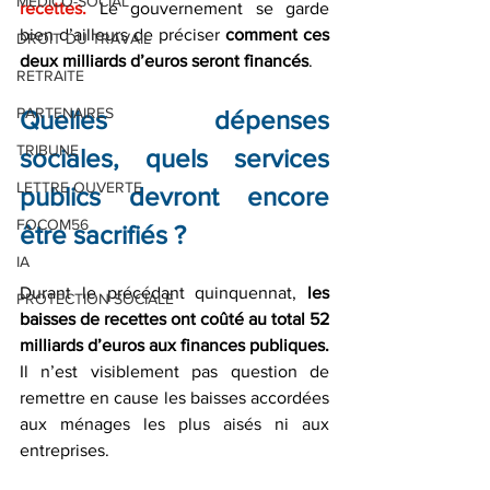
MEDICO-SOCIAL
recettes.
 Le gouvernement se garde 
bien d’ailleurs de préciser 
comment ces 
DROIT DU TRAVAIL
deux milliards d’euros seront financés
. 
RETRAITE
PARTENAIRES
Quelles dépenses 
TRIBUNE
sociales, quels services 
LETTRE OUVERTE
publics devront encore 
FOCOM56
être sacrifiés ?
IA
Durant le précédant quinquennat,
 les 
PROTECTION SOCIALE
baisses de recettes ont coûté au total 52 
milliards d’euros aux finances publiques.
Il n’est visiblement pas question de 
remettre en cause les baisses accordées 
aux ménages les plus aisés ni aux 
entreprises.