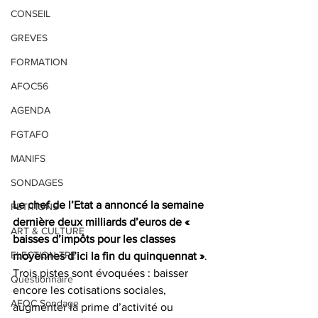
CONSEIL
GREVES
FORMATION
AFOC56
AGENDA
FGTAFO
MANIFS
SONDAGES
Le chef de l’Etat a annoncé la semaine 
PETITIONS
dernière deux milliards d’euros de « 
ART & CULTURE
baisses d’impôts pour les classes 
ELECTION TPE
moyennes d’ici la fin du quinquennat »
. 
Trois pistes sont évoquées : baisser 
Questionnaire
encore les cotisations sociales, 
AFOC Sondage
augmenter la prime d’activité ou 