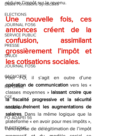
réduire l’impôt sur le revenu. 
Dates Formations Syndicales
ELECTIONS
Une nouvelle fois, ces 
JOURNAL FO56
annonces créent de la 
SERVICE PUBLIC
confusion, assimilant 
PRESSE
grossièrement l’impôt et 
SNUDI
les cotisations sociales.
JOURNAL FO56
CAGNOTTE
Pour FO, il s’agit en outre d’une 
opération de communication
 vers les « 
REFORME
classes moyennes » 
laissant croire que 
CSE
la fiscalité progressive et la sécurité 
sociale freinent les augmentations de 
HANDICAP
salaires
. Dans la même logique que la 
FO ADAPEI 56
plateforme « en avoir pour mes impôts », 
ELECTIONS
l’entreprise de délégitimation de l’impôt 
progressif et du modèle social se 