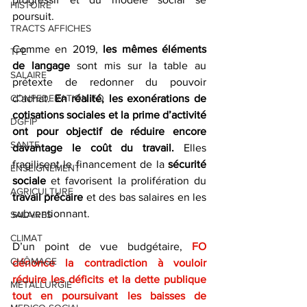
HISTOIRE
poursuit.
TRACTS AFFICHES
Comme en 2019,
 les mêmes éléments 
TPE
de langage
 sont mis sur la table au 
SALAIRE
prétexte de redonner du pouvoir 
CONFEDERATION FO
d’achat. 
En réalité, les exonérations de 
cotisations sociales et la prime d’activité 
DGFIP
ont pour objectif de réduire encore 
SANTE
davantage le coût du travail.
 Elles 
fragilisent le financement de la 
sécurité 
ENSEIGNEMENT
sociale
 et favorisent la prolifération du 
AGRICULTURE
travail précaire 
et des bas salaires en les 
subventionnant.
SALAIRES
CLIMAT
D’un point de vue budgétaire, 
FO 
CHÔMAGE
dénonce la contradiction à vouloir 
réduire les déficits et la dette publique 
METALLURGIE
tout en poursuivant les baisses de 