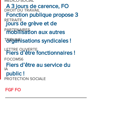
MEDICO-SOCIAL
A 3 jours de carence, FO 
DROIT DU TRAVAIL
Fonction publique propose 3 
RETRAITE
jours de grève et de 
PARTENAIRES
mobilisation aux autres 
TRIBUNE
organisations syndicales !
LETTRE OUVERTE
Fiers d’être fonctionnaires !
FOCOM56
Fiers d’être au service du 
IA
public !
PROTECTION SOCIALE
FGF FO