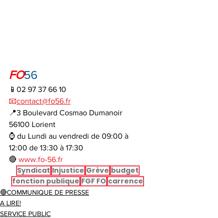
FO
56
📱02 97 37 66 10
📧
contact@fo56.fr
📍3 Boulevard Cosmao Dumanoir 
56100 Lorient
⌚ du Lundi au vendredi de 09:00 à 
12:00 de 13:30 à 17:30
🔴 
www.fo-56.fr
Syndicat
Injustice
Grève
budget
fonction publique
FGF FO
carrence
🔴COMMUNIQUE DE PRESSE
A LIRE!
SERVICE PUBLIC