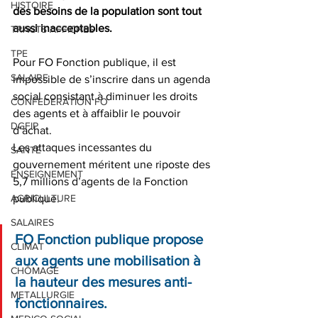
HISTOIRE
des besoins de la population sont tout 
aussi inacceptables.
TRACTS AFFICHES
TPE
Pour FO Fonction publique, il est 
SALAIRE
impossible de s’inscrire dans un agenda 
social consistant à diminuer les droits 
CONFEDERATION FO
des agents et à affaiblir le pouvoir 
DGFIP
d’achat.
Les attaques incessantes du 
SANTE
gouvernement méritent une riposte des 
ENSEIGNEMENT
5,7 millions d’agents de la Fonction 
publique.
AGRICULTURE
SALAIRES
FO Fonction publique propose 
CLIMAT
aux agents une mobilisation à 
CHÔMAGE
la hauteur des mesures anti-
METALLURGIE
fonctionnaires.