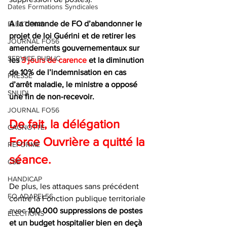
Dates Formations Syndicales
A la demande de FO d’abandonner le 
ELECTIONS
projet de loi Guérini et de retirer les 
JOURNAL FO56
amendements gouvernementaux sur 
SERVICE PUBLIC
les 
3 jours de carence
 et la diminution 
de 10% de l’indemnisation en cas 
PRESSE
d’arrêt maladie, le ministre a opposé 
SNUDI
une fin de non-recevoir.
JOURNAL FO56
De fait, la délégation 
CAGNOTTE
Force Ouvrière a quitté la 
REFORME
séance.
CSE
HANDICAP
De plus, les attaques sans précédent 
FO ADAPEI 56
contre la Fonction publique territoriale 
avec 
100 000 suppressions de postes 
ELECTIONS
et un budget hospitalier bien en deçà 