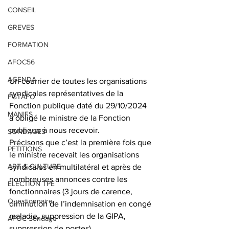
CONSEIL
GREVES
FORMATION
AFOC56
AGENDA
Un courrier de toutes les organisations 
syndicales représentatives de la 
FGTAFO
Fonction publique daté du 29/10/2024 
MANIFS
a obligé le ministre de la Fonction 
publique à nous recevoir.
SONDAGES
Précisons que c’est la première fois que 
PETITIONS
le ministre recevait les organisations 
ART & CULTURE
syndicales en multilatéral et après de 
nombreuses annonces contre les 
ELECTION TPE
fonctionnaires (3 jours de carence, 
Questionnaire
diminution de l’indemnisation en congé 
maladie, suppression de la GIPA, 
AFOC Sondage
suppression de postes).