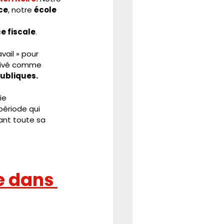
ice
, notre 
école 
ce fiscale
. 
ail » pour 
 privé comme
publiques.
ie 
période qui 
ant toute sa 
e dans 