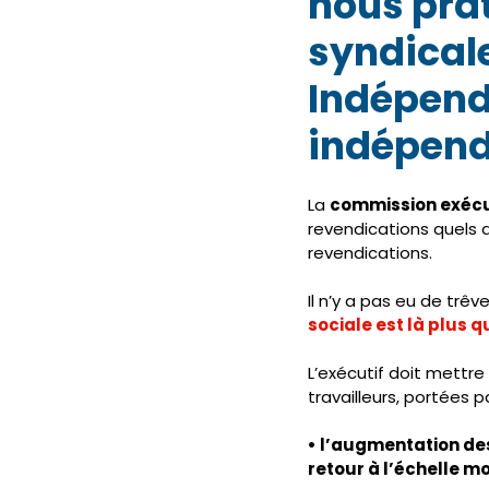
nous prat
syndicale
Indépend
indépenda
La 
commission exécu
revendications quels 
revendications. 
Il n’y a pas eu de trêv
sociale est là plus q
L’exécutif doit mettre
travailleurs, portées pa
• l’augmentation des
retour à l’échelle mo