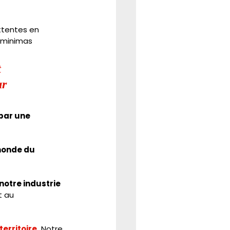
ttentes en 
 minimas 
 
r 
par une 
monde du 
notre industrie 
t au 
erritoire.
 Notre