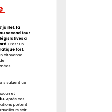
e 
juillet, la 
 au second tour 
législatives a 
ord. 
C’est un
atique fort
, 
on citoyenne 
 de
nnées.
ons saluent ce 
chacun et
du.
 Après ces
sations portent 
availleurs soit 