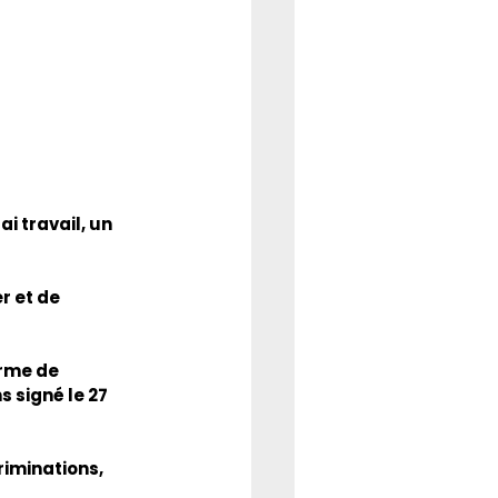
i travail, un 
r et de 
orme de 
signé le 27 
riminations, 