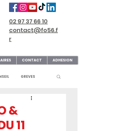
02 97 37 66 10
contact@fo56.f
r
AIRES
CONTACT
ADHESION
SEIL
GREVES
S
ART & CULTURE
O &
U 11
ECTIONS