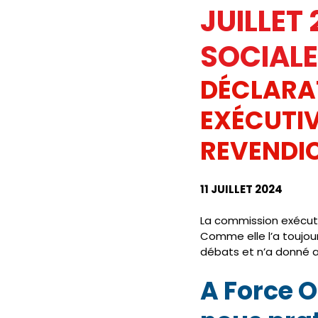
JUILLET
JOURNAL FO56
SERVICE PUBL
SOCIALE
DÉCLARAT
HANDICAP
FO ADAPEI 56
EXÉCUTIV
REVENDIC
11 JUILLET 2024
La commission exécutive
Comme elle l’a toujou
débats et n’a donné au
A Force O