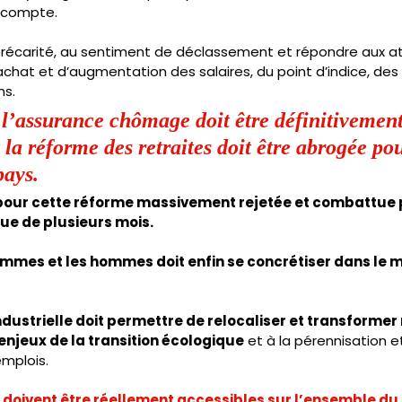
n compte.
a précarité, au sentiment de déclassement et répondre aux a
achat et d’augmentation des salaires, du point d’indice, des
s. 
l’assurance chômage doit être définitivement
la réforme des retraites doit être abrogée pou
pays. 
e pour cette réforme massivement rejetée et combattue 
que de plusieurs mois. 
femmes et les hommes doit enfin se concrétiser dans le 
ndustrielle doit permettre de relocaliser et transformer 
enjeux de la transition écologique
 et à la pérennisation e
mplois.
 doivent être réellement accessibles sur l’ensemble du t