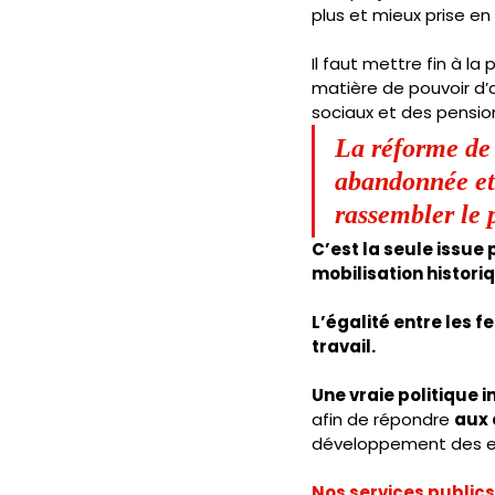
plus et mieux prise e
Il faut mettre fin à l
matière de pouvoir d’
sociaux et des pension
La réforme de 
abandonnée et 
rassembler le 
C’est la seule issu
mobilisation histori
L’égalité entre les 
travail. 
Une vraie politique i
afin de répondre 
aux 
développement des e
Nos services publics