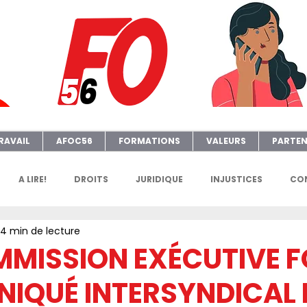
RAVAIL
AFOC56
FORMATIONS
VALEURS
PARTEN
A LIRE!
DROITS
JURIDIQUE
INJUSTICES
CON
4 min de lecture
GENDA
FGTAFO
MANIFS
SONDAGES
PETITION
MMISSION EXÉCUTIVE F
QUÉ INTERSYNDICAL D
e
AFOC Sondage
Dates Formations Syndicales
EL