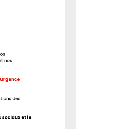
os 
t nos 
’urgence 
ations des 
sociaux et le 