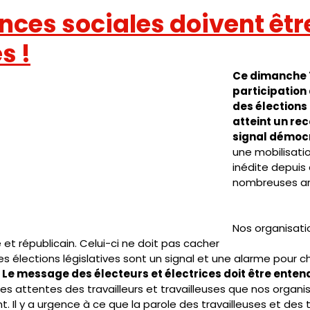
nces sociales doivent êtr
s !
Ce dimanche 7 
participation
des élections 
atteint un rec
signal démocr
une mobilisati
inédite depuis
nombreuses a
Nos organisati
et républicain. Celui-ci ne doit pas cacher
es élections législatives sont un signal et une alarme pour 
 Le message des électeurs et électrices doit être enten
 les attentes des travailleurs et travailleuses que nos organi
 Il y a urgence à ce que la parole des travailleuses et des tr