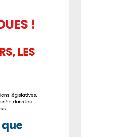
REFORME
CSE
DUES !
S, LES 
ons législatives. 
iscée dans les 
es. 
 que 