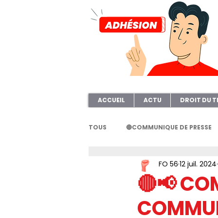
ACCUEIL
ACTU
DROIT DU T
TOUS
🔴COMMUNIQUE DE PRESSE
FO 56
12 juil. 2024
FORMATION
AFOC56
A
🔴📢 CO
COMMUNI
ELECTION TPE
Questionnair