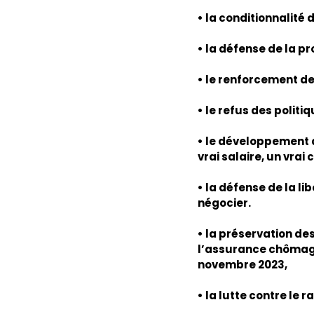
• la conditionnalité 
• la défense de la pr
• le renforcement des
• le refus des politiq
• le développement d’
vrai salaire, un vrai 
• la défense de la lib
négocier. 
• la préservation de
l’assurance chômage
novembre 2023, 
• la lutte contre le 