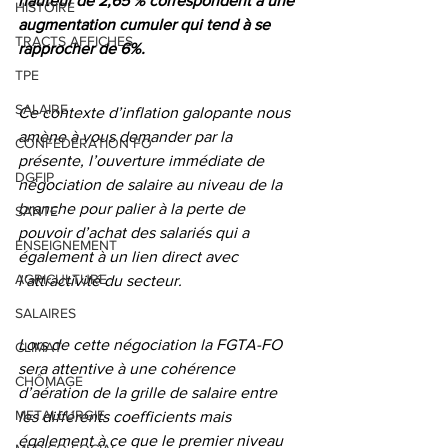
hauteur de 2,65 % correspondent à une 
HISTOIRE
augmentation cumuler qui tend à se 
TRACTS AFFICHES
rapprocher de 6%.
TPE
SALAIRE
Ce contexte d’inflation galopante nous 
amène à vous demander par la 
CONFEDERATION FO
présente, l’ouverture immédiate de 
DGFIP
négociation de salaire au niveau de la 
branche pour palier à la perte de 
SANTE
pouvoir d’achat des salariés qui a 
ENSEIGNEMENT
également à un lien direct avec 
AGRICULTURE
l’attractivité du secteur.
SALAIRES
Lors de cette négociation la FGTA-FO 
CLIMAT
sera attentive à une cohérence 
CHÔMAGE
d’aération de la grille de salaire entre 
METALLURGIE
les différents coefficients mais 
également à ce que le premier niveau 