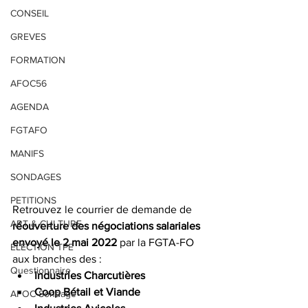
CONSEIL
GREVES
FORMATION
AFOC56
AGENDA
FGTAFO
MANIFS
SONDAGES
PETITIONS
Retrouvez le courrier de demande de 
ART & CULTURE
réouverture des négociations salariales 
envoyé le 2 mai 2022 
par la FGTA-FO 
ELECTION TPE
aux branches des :
Questionnaire
Industries Charcutières
Coop Bétail et Viande
AFOC Sondage