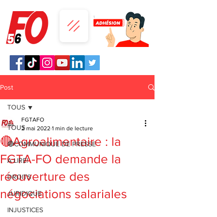
Post
TOUS
FGTAFO
TOUS
2 mai 2022
1 min de lecture
🔴Agroalimentaire : la
🔴COMMUNIQUE DE PRESSE
FGTA-FO demande la
A LIRE!
réouverture des
DROITS
négociations salariales
JURIDIQUE
INJUSTICES