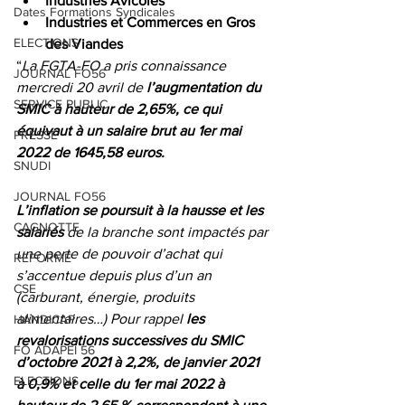
Industries Avicoles
Dates Formations Syndicales
Industries et Commerces en Gros 
ELECTIONS
des Viandes
“
La FGTA-FO a pris connaissance 
JOURNAL FO56
mercredi 20 avril de
 l’augmentation du 
SERVICE PUBLIC
SMIC à hauteur de 2,65%, ce qui 
équivaut à un salaire brut au 1er mai 
PRESSE
2022 de 1645,58 euros.
SNUDI
JOURNAL FO56
L’inflation se poursuit à la hausse et les 
CAGNOTTE
salariés 
de la branche sont impactés par 
une perte de pouvoir d’achat qui 
REFORME
s’accentue depuis plus d’un an 
CSE
(carburant, énergie, produits 
alimentaires…) Pour rappel 
les 
HANDICAP
revalorisations successives du SMIC 
FO ADAPEI 56
d’octobre 2021 à 2,2%, de janvier 2021 
ELECTIONS
à 0,9% et celle du 1er mai 2022 à 