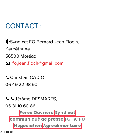
CONTACT :
🔴Syndicat FO Bernard Jean Floc’h, 
Kerbéthune
56500 Moréac
📧  
fo.jean.floch@gmail.com
📞Christian CADIO
06 49 22 98 90
📞📞Jérôme DESMARES,
06 31 10 60 86
Force Ouvrière
Syndicat
communiqué de presse
FGTA-FO
Négociation
Agroalimentaire
A LIRE!