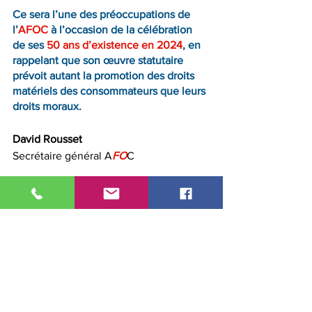
Ce sera l’une des préoccupations de 
l’
AFOC
 à l’occasion de la célébration 
de ses 
50 ans d’existence en 2024
, en 
rappelant que son œuvre statutaire 
prévoit autant la promotion des droits 
matériels des consommateurs que leurs 
droits moraux.
David Rousset 
Secrétaire général A
FO
C
Découvrez le cahier de AFOC 
janvier/février 2024 
Maquette Cahiers de l'AFOC n°274
.pdf
Télécharger PDF • 637KB