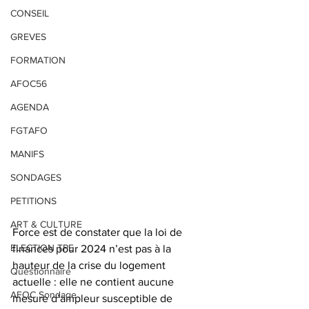
CONSEIL
GREVES
FORMATION
AFOC56
AGENDA
FGTAFO
MANIFS
SONDAGES
PETITIONS
ART & CULTURE
Force est de constater que la loi de 
ELECTION TPE
finances pour 2024 n’est pas à la 
hauteur de la crise du logement 
Questionnaire
actuelle : elle ne contient aucune 
AFOC Sondage
mesure d’ampleur susceptible de 