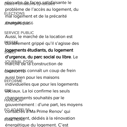
résoudre de façon satisfaisante le 
Dates Formations Syndicales
problème de l’accès au logement, du 
ELECTIONS
mal logement et de la précarité 
énergétique. 
JOURNAL FO56
SERVICE PUBLIC
Aussi, le marché de la location est 
PRESSE
durablement grippé qu’il s’agisse des
logements étudiants, du logement 
SNUDI
d’urgence, du parc social ou libre
. Le 
JOURNAL FO56
marché de la construction de 
logements connaît un coup de frein 
CAGNOTTE
aussi bien pour les maisons 
REFORME
individuelles que pour les logements 
CSE
sociaux. La loi confirme les seuls 
changements souhaités par le 
HANDICAP
gouvernement : d’une part, les moyens 
FO ADAPEI 56
consacrés à Ma Prime Renov’ qui 
augmentent, dédiés à la rénovation 
ELECTIONS
énergétique du logement. C’est 