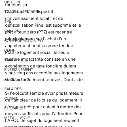
HISTOIRE
toujours ça. 
D’autre part, le dispositif 
TRACTS AFFICHES
d’investissement locatif et de 
TPE
défiscalisation Pinel est supprimé et le 
SALAIRE
prêt à taux zéro (PTZ) est recentré 
principalement sur l’achat d’un 
CONFEDERATION FO
appartement neuf en zone tendue. 
DGFIP
Pour le logement social, la seule 
mesure impactante consiste en une 
SANTE
exonération de taxe foncière durant 
ENSEIGNEMENT
vingt-cinq ans accordée aux logements 
AGRICULTURE
sociaux lourdement rénovés. Dont acte. 
SALAIRES
Si l’exécutif semble avoir pris la mesure 
CLIMAT
de l’ampleur de la crise du logement, il 
n’est pas prêt pour autant à mettre des 
CHÔMAGE
moyens suffisants pour l’affronter. Pour 
METALLURGIE
l’AFOC, le sujet du logement requiert 