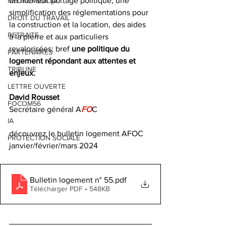
un meilleur portage politique, une 
MEDICO-SOCIAL
simplification des réglementations pour 
DROIT DU TRAVAIL
la construction et la location, des aides 
RETRAITE
à la pierre et aux particuliers 
revalorisées; bref
 une politique du 
PARTENAIRES
logement répondant aux attentes et 
TRIBUNE
enjeux.
LETTRE OUVERTE
David Rousset 
FOCOM56
Secrétaire général A
FO
C
IA
découvrez le bulletin logement AFOC 
PROTECTION SOCIALE
janvier/février/mars 2024 
Bulletin logement n° 55
.pdf
Télécharger PDF • 548KB