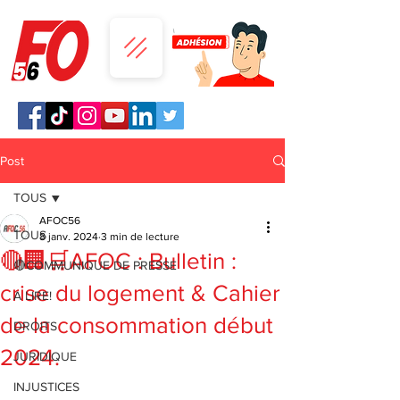
Post
TOUS
AFOC56
TOUS
8 janv. 2024
3 min de lecture
🔴🏢🛒AFOC : Bulletin :
🔴COMMUNIQUE DE PRESSE
crise du logement & Cahier
A LIRE!
de la consommation début
DROITS
2024.
JURIDIQUE
INJUSTICES