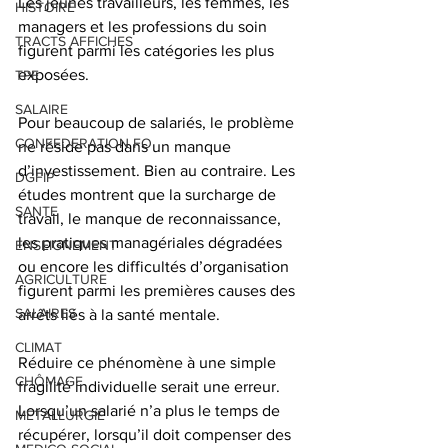
Les jeunes travailleurs, les femmes, les 
HISTOIRE
managers et les professions du soin 
TRACTS AFFICHES
figurent parmi les catégories les plus 
exposées.
TPE
SALAIRE
Pour beaucoup de salariés, le problème 
CONFEDERATION FO
ne réside pas dans un manque 
d’investissement. Bien au contraire. Les 
DGFIP
études montrent que la surcharge de 
SANTE
travail, le manque de reconnaissance, 
les pratiques managériales dégradées 
ENSEIGNEMENT
ou encore les difficultés d’organisation 
AGRICULTURE
figurent parmi les premières causes des 
SALAIRES
arrêts liés à la santé mentale.
CLIMAT
Réduire ce phénomène à une simple 
CHÔMAGE
fragilité individuelle serait une erreur.
Lorsqu’un salarié n’a plus le temps de 
METALLURGIE
récupérer, lorsqu’il doit compenser des 