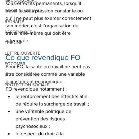
MEDICO-SOCIAL
sous-effectifs permanents, lorsqu’il 
travaille sous pression constante ou 
DROIT DU TRAVAIL
qu’il ne peut plus exercer correctement 
RETRAITE
son métier, c’est l’organisation du 
PARTENAIRES
travail elle-même qui doit être 
interrogée.
TRIBUNE
LETTRE OUVERTE
Ce que revendique FO
FOCOM56
Pour FO, la santé au travail ne peut pas 
être considérée comme une variable 
IA
d’ajustement économique.
PROTECTION SOCIALE
FO revendique notamment :
le renforcement des effectifs afin 
de réduire la surcharge de travail ;
une véritable politique de 
prévention des risques 
psychosociaux ;
le respect du droit à la 