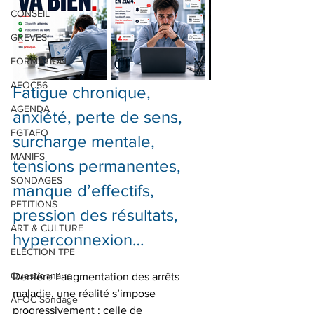
CONSEIL
GREVES
FORMATION
AFOC56
Fatigue chronique, 
AGENDA
anxiété, perte de sens, 
FGTAFO
surcharge mentale, 
MANIFS
tensions permanentes, 
SONDAGES
manque d’effectifs, 
PETITIONS
pression des résultats, 
ART & CULTURE
hyperconnexion… 
ELECTION TPE
Questionnaire
Derrière l’augmentation des arrêts 
maladie, une réalité s’impose 
AFOC Sondage
progressivement : celle de 