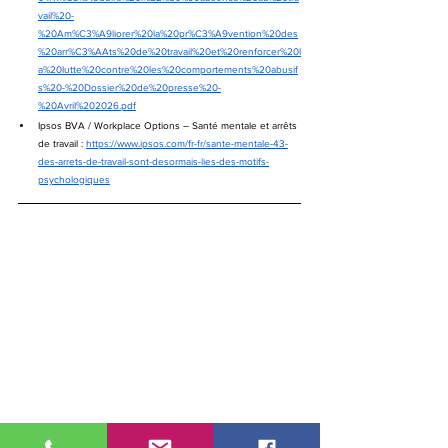
vail%20-
%20Am%C3%A9liorer%20la%20pr%C3%A9vention%20des
%20arr%C3%AAts%20de%20travail%20et%20renforcer%20l
a%20lutte%20contre%20les%20comportements%20abusif
s%20-%20Dossier%20de%20presse%20-
%20Avril%202026.pdf
Ipsos BVA / Workplace Options – Santé mentale et arrêts 
de travail : 
https://www.ipsos.com/fr-fr/sante-mentale-43-
des-arrets-de-travail-sont-desormais-lies-des-motifs-
psychologiques