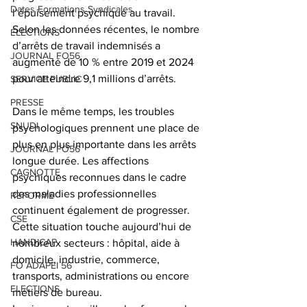
Dates Formations Syndicales
l’épuisement psychique au travail.
Selon les données récentes, le nombre 
ELECTIONS
d’arrêts de travail indemnisés a 
JOURNAL FO56
augmenté de 10 % entre 2019 et 2024 
pour atteindre 9,1 millions d’arrêts.
SERVICE PUBLIC
PRESSE
Dans le même temps, les troubles 
SNUDI
psychologiques prennent une place de 
plus en plus importante dans les arrêts 
JOURNAL FO56
longue durée. Les affections 
CAGNOTTE
psychiques reconnues dans le cadre 
des maladies professionnelles 
REFORME
continuent également de progresser.
CSE
Cette situation touche aujourd’hui de 
HANDICAP
nombreux secteurs : hôpital, aide à 
domicile, industrie, commerce, 
FO ADAPEI 56
transports, administrations ou encore 
ELECTIONS
métiers de bureau. 