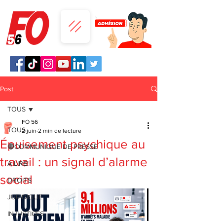
Post
TOUS
FO 56
TOUS
2 juin
2 min de lecture
Épuisement psychique au
🔴COMMUNIQUE DE PRESSE
travail : un signal d’alarme
A LIRE!
social
DROITS
JURIDIQUE
INJUSTICES