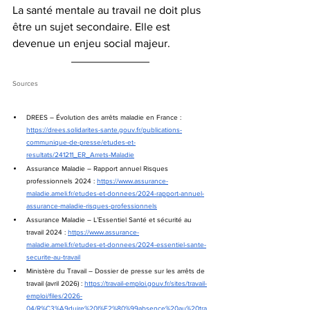
La santé mentale au travail ne doit plus 
être un sujet secondaire. Elle est 
devenue un enjeu social majeur.
Sources
DREES – Évolution des arrêts maladie en France : 
https://drees.solidarites-sante.gouv.fr/publications-
communique-de-presse/etudes-et-
resultats/241211_ER_Arrets-Maladie
Assurance Maladie – Rapport annuel Risques 
professionnels 2024 : 
https://www.assurance-
maladie.ameli.fr/etudes-et-donnees/2024-rapport-annuel-
assurance-maladie-risques-professionnels
Assurance Maladie – L’Essentiel Santé et sécurité au 
travail 2024 : 
https://www.assurance-
maladie.ameli.fr/etudes-et-donnees/2024-essentiel-sante-
securite-au-travail
Ministère du Travail – Dossier de presse sur les arrêts de 
travail (avril 2026) : 
https://travail-emploi.gouv.fr/sites/travail-
emploi/files/2026-
04/R%C3%A9duire%20l%E2%80%99absence%20au%20tra