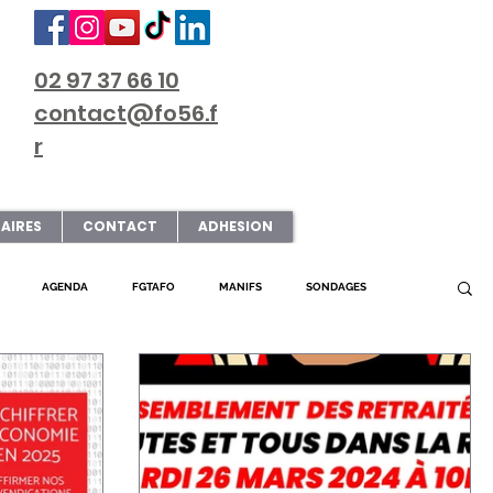
02 97 37 66 10
contact@fo56.f
r
AIRES
CONTACT
ADHESION
AGENDA
FGTAFO
MANIFS
SONDAGES
L FO56
SERVICE PUBLIC
PRESSE
SNUDI