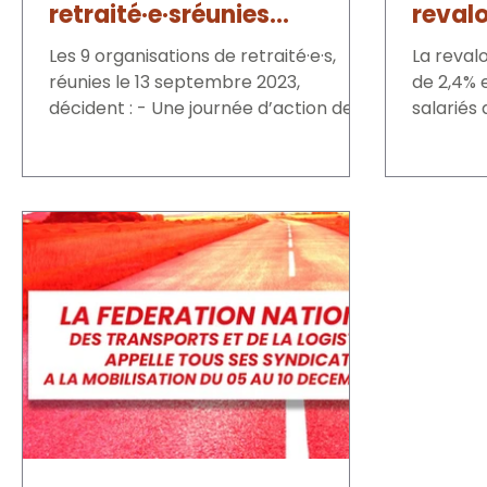
retraité·e·sréunies
revalo
mercredi 13 septembre
propo
Les 9 organisations de retraité·e·s,
La reval
2023 de 10 h à 12 h 30
répon
réunies le 13 septembre 2023,
de 2,4% e
décident : - Une journée d’action des
salariés 
retraité·e·s le 24 octobre,...
par une..