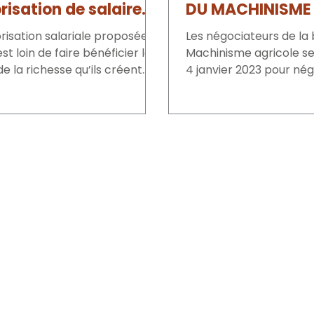
risation de salaire
DU MACHINISME
sée et attend une
orisation salariale proposée
Les négociateurs de la
se
st loin de faire bénéficier les
Machinisme agricole se 
de la richesse qu’ils créent
4 janvier 2023 pour négo
.
des salaires minima. FO.