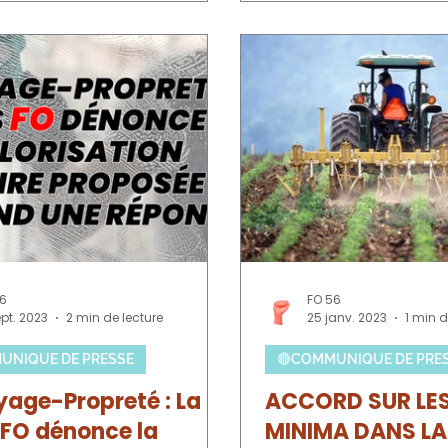
56
FO 56
ept. 2023
2 min de lecture
25 janv. 2023
1 min d
UNIQUE DE PRESSE
🔴COMMUNIQUE DE PRE
yage-Propreté : La
ACCORD SUR LES
 FO dénonce la
MINIMA DANS L