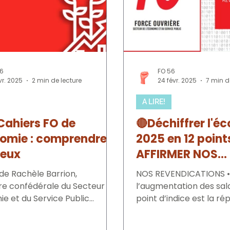
56
FO 56
vr. 2025
2 min de lecture
24 févr. 2025
7 min d
A LIRE!
Cahiers FO de
🔴Déchiffrer l'é
nomie : comprendre
2025 en 12 point
jeux
AFFIRMER NOS
REVENDICATION
 de Rachèle Barrion,
NOS REVENDICATIONS • Pour FO, seule
re confédérale du Secteur de
l’augmentation des sala
ie et du Service Public
point d’indice est la r
 l’armement, exacerbation
au maintien du pouvoir .