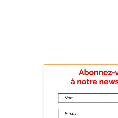
:
Abonnez-
o Dumanoir
à notre news
nt
:
ndredi
:00
:30