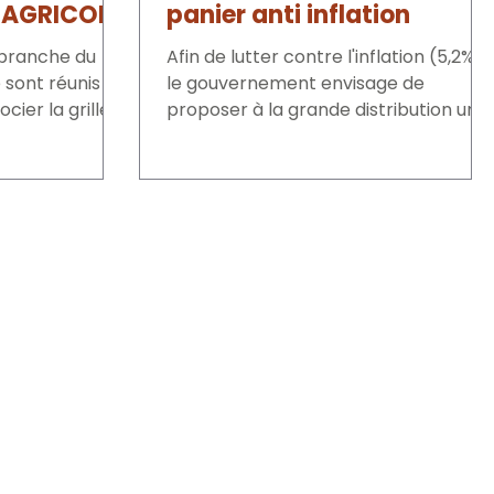
 AGRICOLE
panier anti inflation
 branche du
Afin de lutter contre l'inflation (5,2%),
sont réunis le
le gouvernement envisage de
cier la grille
proposer à la grande distribution un
..
panier composé d’une vingtaine...