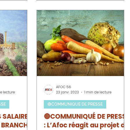
AFOC 56
e lecture
23 janv. 2023
1 min de lecture
SSE
🔴COMMUNIQUE DE PRESSE
 SALAIRES
🔴COMMUNIQUÉ DE PRESSE
A BRANCHE
: L’Afoc réagit au projet de