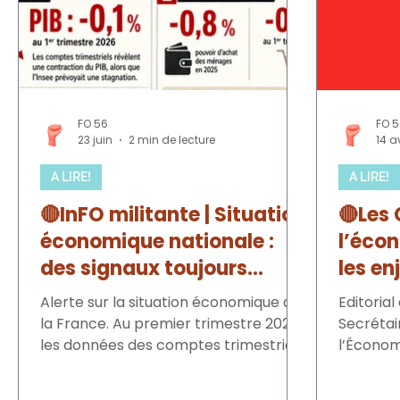
FO 56
FO 
23 juin
2 min de lecture
14 a
A LIRE!
A LIRE!
🔴InFO militante | Situation
🔴Les 
économique nationale :
l’éco
des signaux toujours
les en
inquiétants
Alerte sur la situation économique de
Editorial
la France. Au premier trimestre 2026,
Secrétai
les données des comptes trimestriels
l’Économ
révèlent une contraction du PIB de 0,1
Course à
%, alors que l’Insee avait prévu une
des...