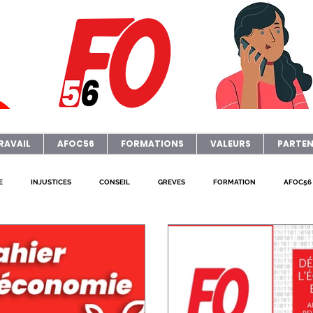
RAVAIL
AFOC56
FORMATIONS
VALEURS
PARTEN
E
INJUSTICES
CONSEIL
GREVES
FORMATION
AFOC56
AFOC Sondage
Dates Formations Syndicales
ELECTIONS
JOURNA
P
FO ADAPEI 56