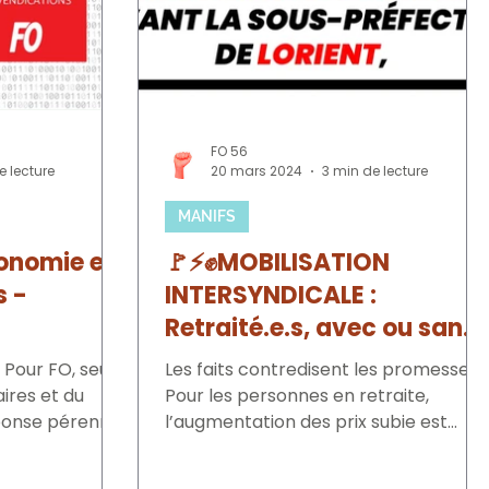
FO 56
e lecture
20 mars 2024
3 min de lecture
MANIFS
conomie en
🚩⚡✊MOBILISATION
s -
INTERSYNDICALE :
Retraité.e.s, avec ou sans
S FO
tracteur, toutes et tous
Les faits contredisent les promesses :
dans la rue le 26 mars
ires et du
Pour les personnes en retraite,
éponse pérenne
10h30 devant la sous-
l’augmentation des prix subie est
..
supérieure à l’inflation «...
préfecture de Lorient