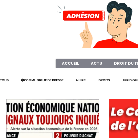
ACCUEIL
ACTU
DROIT DU T
TOUS
🔴COMMUNIQUE DE PRESSE
A LIRE!
DROITS
JURIDIQU
PETITIONS
ART & CULTURE
ELECTION TPE
Questionnaire
JOURNAL FO56
CAGNOTTE
REFORME
CSE
HANDICA