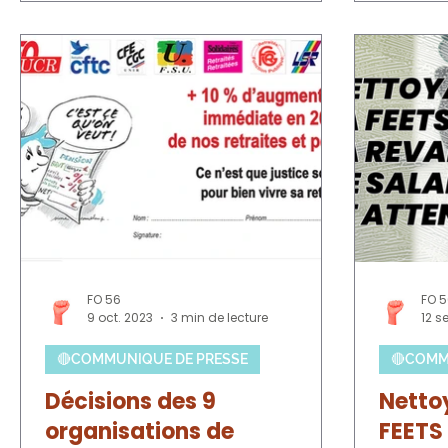
stagnation. Le 16 juin, la Banque de
France (BdF) a, elle, abaissé sa
prévision de croissance pour 2026 à
0,5 %, contre 0,9 % antérieurement. Le
pouvoir d’achat des ménages
poursuit sa dégradation : après avoir
baissé de 0,8 % en 2025, il accuse un
recul de 0,1 % au premier trimestre
2026.
FO 56
FO 
9 oct. 2023
3 min de lecture
12 s
🔴COMMUNIQUE DE PRESSE
🔴COMM
Décisions des 9
Netto
organisations de
FEETS