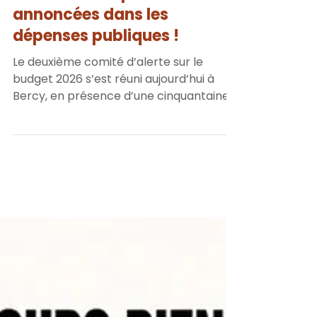
nouvelles coupes
annoncées dans les
dépenses publiques !
Le deuxième comité d’alerte sur le
budget 2026 s’est réuni aujourd’hui à
Bercy, en présence d’une cinquantaine
de participants dont des acteurs
institutionnels, des partenaires sociaux,
des représentants des associations
d’élus locaux ainsi que les présidents et
rapporteurs généraux de plusieurs
commissions et délégations
parlementaires des deux Chambres.
Lors de ce second comité, l’exécutif a
confirmé 3 milliards d’économies
supplémentaires dont 2 milliards sur la
sphère de