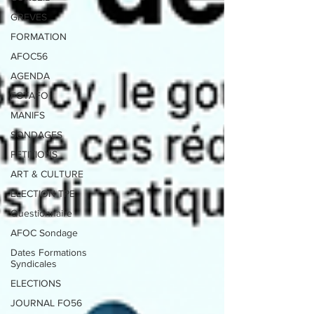
GREVES
FORMATION
AFOC56
AGENDA
FGTAFO
MANIFS
SONDAGES
PETITIONS
ART & CULTURE
ELECTION TPE
Questionnaire
AFOC Sondage
Dates Formations
Syndicales
ELECTIONS
JOURNAL FO56