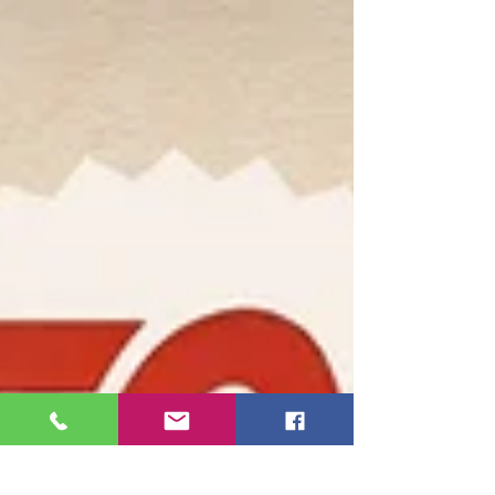
Sociaux, CGT Action Sociale, CFE-CGC
Santé social, CFTC Santé Sociaux, FO
Action Sociale, FO Santé Privée, SUD
Santé Sociaux se sont réunis mercredi 8
avril 2026. Dans la suite du mouvement
du 10 mars dernier, et en contestation
de la régressive Loi de Financement de
la Sécurité Sociale aggravant l’austérité
qui pèse sur l’ensemble des