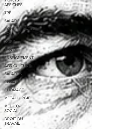
TRACTS
AFFICHES
TPE
SALAIRE
CONFEDERATION
FO
DGFIP
SANTE
ENSEIGNEMENT
AGRICULTURE
SALAIRES
CLIMAT
CHÔMAGE
METALLURGIE
MEDICO-
SOCIAL
DROIT DU
TRAVAIL