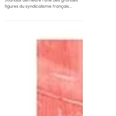
fondatrice de FO
Prix Nobel de la paix en 1951, Léon
Jouhaux demeure l’une des grandes
figures du syndicalisme français.
Défenseur du dialogue social, de la
démocratie et des libertés syndicales, il
voyait dans le syndicalisme un outil
d’émancipation humaine, de justice
sociale et de paix entre les peuples.
Profondément attaché à la dignité
humaine, il combattait toutes les formes
de haine, d’oppression et de
discrimination. Déporté durant la
Seconde Guerre mondiale, il considérait
que la pai