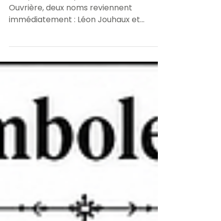
Lorsque l'on évoque l'histoire de Force
Ouvrière, deux noms reviennent
immédiatement : Léon Jouhaux et
Robert Bothereau. Si le premier
demeure la figure emblématique du
syndicalisme libre en France, le second
fut l'artisan de la construction de la
nouvelle confédération et son premier
secrétaire général. De 1948 à 1963,
Robert Bothereau va consacrer son
énergie à bâtir une organisation
syndicale fondée sur un principe simple
mais essentiel : l'indépendance. Des
origines ouvri