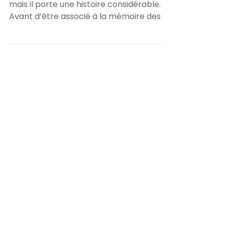
résistant
Le triangle rouge est un petit symbole,
mais il porte une histoire considérable.
Avant d’être associé à la mémoire des
déportés politiques et de la Résistance, il
appartient d’abord à l’histoire du
mouvement ouvrier et des luttes
sociales. Un symbole des “trois huit”
Force Ouvrière rappelle, dans un article
de L’inFO militante consacré à l’histoire
du 1er Mai, qu’en 1890, lors du premier 1er
Mai, les manifestants portaient à la
boutonnière un petit triangle rouge en
papier. C