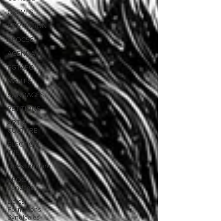
GREVES
FORMATION
AFOC56
AGENDA
FGTAFO
MANIFS
SONDAGES
PETITIONS
ART &
CULTURE
ELECTION
TPE
Questionnaire
AFOC
Sondage
Dates
Formations
Syndicales