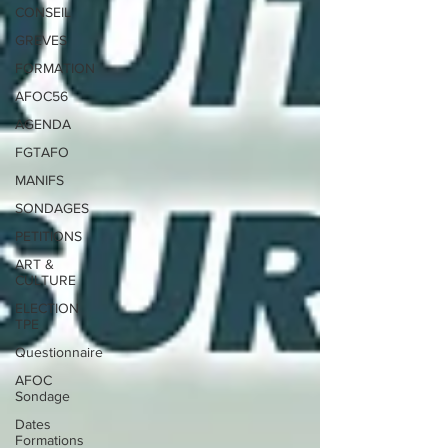
CONSEIL
GREVES
FORMATION
AFOC56
AGENDA
FGTAFO
MANIFS
SONDAGES
PETITIONS
ART &
CULTURE
ELECTION
TPE
Questionnaire
AFOC
Sondage
Dates
Formations