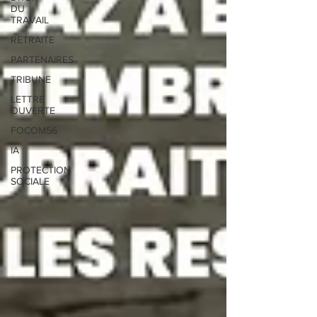
DU
TRAVAIL
RETRAITE
PARTENAIRES
TRIBUNE
LETTRE
OUVERTE
FOCOM56
IA
PROTECTION
SOCIALE