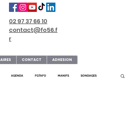
02 97 37 66 10
contact@fo56.f
r
AIRES
CONTACT
ADHESION
AGENDA
FGTAFO
MANIFS
SONDAGES
L FO56
SERVICE PUBLIC
PRESSE
SNUDI