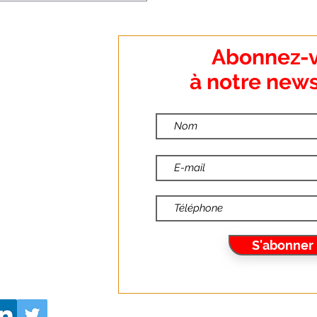
:
Abonnez-
o Dumanoir
à notre news
nt
:
ndredi
:00
:30
10
S'abonner
6.fr