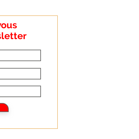
vous
letter