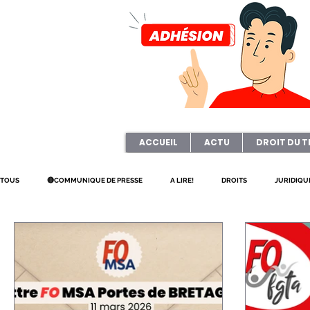
ACCUEIL
ACTU
DROIT DU T
TOUS
🔴COMMUNIQUE DE PRESSE
A LIRE!
DROITS
JURIDIQU
PETITIONS
ART & CULTURE
ELECTION TPE
Questionnaire
JOURNAL FO56
CAGNOTTE
REFORME
CSE
HANDICA