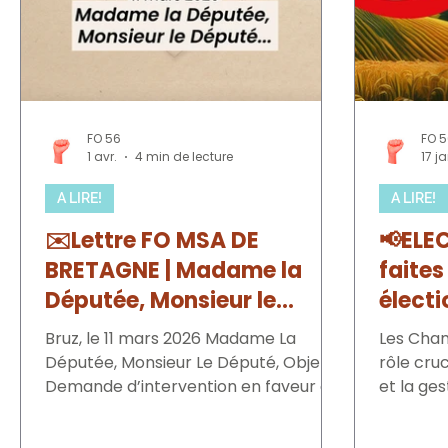
FO 56
FO 
1 avr.
4 min de lecture
17 j
A LIRE!
A LIRE!
✉️Lettre FO MSA DE
📢ELEC
BRETAGNE | Madame la
faites
Députée, Monsieur le
élect
Député...
d’agri
Bruz, le 11 mars 2026 Madame La
Les Cham
Députée, Monsieur Le Député, Objet :
rôle cru
Demande d’intervention en faveur de
et la ges
la MSA et de ses salariés Nous nous
niveau lo
permettons d’attirer votre attention