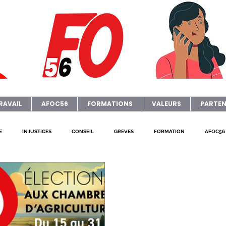
RAVAIL
AFOC56
FORMATIONS
VALEURS
PARTEN
E
INJUSTICES
CONSEIL
GREVES
FORMATION
AFOC56
AFOC Sondage
Dates Formations Syndicales
ELECTIONS
JOURNA
P
FO ADAPEI 56