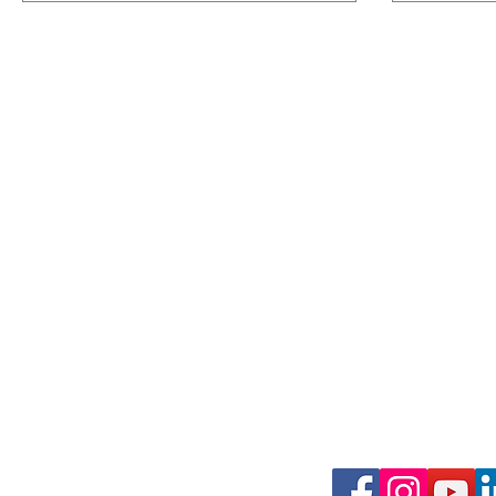
sur la situation d'un service public qui
impacte nombre de vos électeurs sur
vos territoires : leur protection sociale
Adresse 
représentée par la Mutualité Sociale
3 Boulevard Cosma
Agricole (MSA) deuxième organisme
56100 Lorie
de protection sociale en France qui
est présente sur les territoires ruraux
Horaires 
de votre circonscription. Nous nou
du Lundi au ve
de 09:00 à 12
de 13:30 à 17
02 97 37 66 
contact@fo5