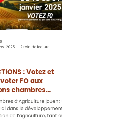
56
anv. 2025
2 min de lecture
TIONS : Votez et
 voter FO aux
ions chambres
culture !
bres d’Agriculture jouent un
cial dans le développement
tion de l’agriculture, tant au
cal que...